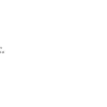
ro
i di