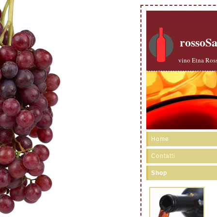
rossoS
vino Etna Ross
Home
Contatti
Shop