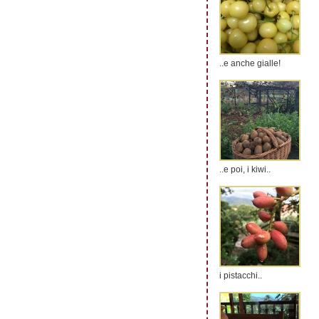
..e anche gialle!
..e poi, i kiwi..
i pistacchi..