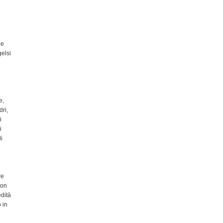
 e
gelsi
e,
dri,
i
i
li
re
con
edità
 in