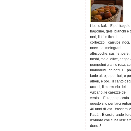
i loti, o kaki.. E poi fragole
fragoline, gelsi bianchi e 
neri, fichi e fichidindia,
corbezzoli, carrube, noci,
nocciole, melograni,
albicocche, susine, pere,
nashi, mele, olive, nespol
pompelmi gialli e rosa, ce
mandarini ..chinotti..! E po
tanto altro, e poi fiori, e po
alberi, e poi... il canto deg
uccelli, il mormorio del
vulcano, le carezze del
vento.. ..È troppo piccolo
questo sito per farci entra
40 anni di vita ..trascorsi 
Papà... È così grande l'er
d'Amore che ci ha lasciato
dono..!